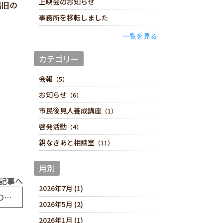
上映会のお知らせ
倍旧の
事務所を移転しました
一覧を見る
カテゴリー
会報
（5）
お知らせ
（6）
市民後見人養成講座
（1）
啓発活動
（4）
親なきあと相談室
（11）
月別
記事へ
2026年7月 (1)
「親なきあと」相談室 渡部伸さんの講演DVDを上映します
2026年5月 (2)
2026年1月 (1)