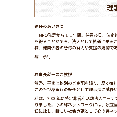
理
退任のあいさつ
NPO発足から１１年間、任意後見、法定
を得ることができ、法人として軌道に乗る
様、他関係者の皆様の努力や支援の賜物で
塚 永行
理事長就任のご挨拶
謹啓、平素は格別のご高配を賜り、厚く御
このたび塚永行の後任として理事長に就任
私は、
2000
年に特定非営利活動法人コーチ
りました。心の絆ネットワークには、設立
任に託し、新しい社会貢献として心の絆ネ